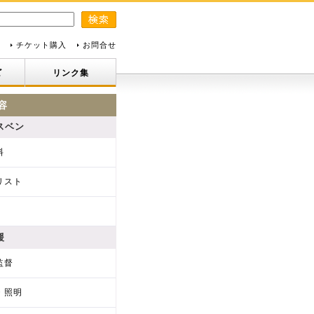
チケット購入
お問合せ
ビ
リンク集
容
スベン
料
リスト
援
監督
・照明