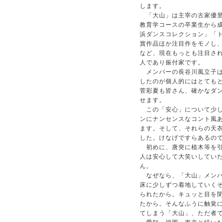
します。
「大山」は主宰の古家優里
教育学コースの卒業生から
浜ダンスコレクション」「
賞作品ほか注目作をモノし、
など、現在もっとも注目さ
人であり振付家です。
メンバーの長谷川風立子は
したのが個人的にはとても
菅彩夏も皆さん、確かなダ
せます。
この「安心」について少し
ンにナンセンスなコント風あ
ます。そして、それらの天
した。けなげですらあるの
初めに、唐突に植木等を引
人は安心して大笑いしてい
ん。
なぜなら、「大山」メンバ
床に少しずつ着地していく
られたから。キュッと目を
たから。そんなふうに触覚
てしまう「大山」、ただ者