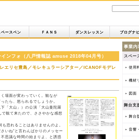
スペースベン
ＦＡＮＳ
ダンスレッスン
ブログナ
事業内
ンフォ（八戸情報誌 amuse 2018年04月号）
スペー
レエリセ豊島／モレキュラーシアター／ICANOFモデレ
使用
機材
図面
く場面が変わっていく。観なが
言ったら、怒られるでしょうか。
舞台支
下「大山」）の公演「大山曼陀羅
んで観て来たので、ささやかな感想
舞台
何も恐れることはありませんのよ。
音響
さいね”と言わんばかりのメッセー
、不思議な時間の始まりよ、と誘惑