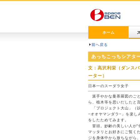
ホーム
前へ戻る
あっちこっちシアターイ
文：高沢利栄（ダンスバ
ーター）
日本一のスーダラ女子
派手やかな曼荼羅図のごと
ら、植木等を思いだしたと
「プロジェクト大山」（以
−オオヤマンダラ−」を楽し
をしたためてみます。
冒頭。妙齢の美しい人が“
マッタリとお好きにご覧くだ
ジを身体中から放ちながら