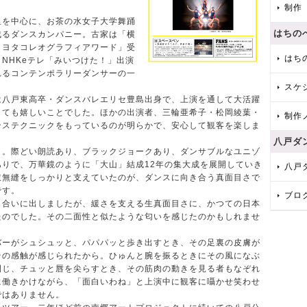
制作
を中心に、お茶の水女子大学舞踊
はちの
成るダンスカンパニー。古家は「横
トヨタコレオグラフィアワード」受
はち
NHKeテレ「みいつけた！」出演
れるコンテンポラリーダンサーの一
スケ
八戸東高卒・ダンスバレエリセ豊島出身で、上演を通して大活躍
とても嬉しいことでした。ほかの出演者、三輪亜希子・松岡綾葉・
制作
ンステクニックをもっているのが明らかで、安心して観客を楽しま
八戸ダ
。際どい朗読あり、ブラックジョークあり、ダンサブルなユニゾ
りで、万華鏡のように「大山」結成12年の集大成を展開していき
八戸
衣無縫をしっかりと支えていたのが、ダンスに向き合う真面目さで
です。
ブロ
合いに出しましたが、緩さを支える生真面目さに、かつての日本
たのでした。その二面性と似たような匂いを感じたのかもしれませ
ーがシュシュッと、パパパッと歩き出すとき、その足裏の皮膚が
その感触が感じられたから。ひゅんと腕を振るときにその風になぶ
閉じ、チュッと唇を尖らすとき、その筋肉の動きを見る者もなぞれ
に働きかけながら、「面白いわね」と上演中に観客に囁かせ笑わせ
ではありません。