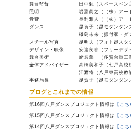
舞台監督 田中勉（スペースベン主
照明 岩淵眞之（（株）アート&
音響 長利雅人（（株）アート&
ダンス 昆賀子（昆モダンダンスス
磯島未来（振付家・ダン
スチール写真 昆明夫（フォト昆スタジ
デザイン・映像 安達良春（フリーデザ
舞台美術 蛯名義一（多賀台重工業
全体アドバイザー 高橋美和子（七戸高校
江渡将（八戸東高校教諭
事務局長 昆賀子（昆モダンダンス
ブログとこれまでの情報
第16回八戸ダンスプロジェクト情報は
【こち
第15回八戸ダンスプロジェクト情報は
【こち
第14回八戸ダンスプロジェクト情報は
【こち