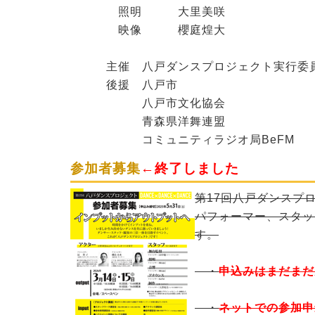
照明 大里美咲
映像 櫻庭煌大
主催 八戸ダンスプロジェクト実行委
後援 八戸市
八戸市文化協会
青森県洋舞連盟
コミュニティラジオ局BeFM
参加者募集
←終了しました
第17回八戸ダンスプ
パフォーマー、スタッ
す。
・
申込みはまだまだ
・
ネットでの参加申